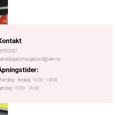
Kontakt
96902001
haraldsgata.haugesund@ark.no
Åpningstider:
andag - fredag: 10:00 - 18:00
ørdag: 10:00 - 16:00