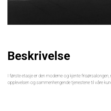
Beskrivelse
I første etasje er den moderne og kjente frisørsalongen, ne
opplevelsen og sammenhengende tjenestene til våre kunder.