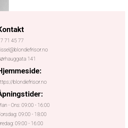
Kontakt
7 71 45 77
issel@blondiefrisor.no
Sørhauggata 141
Hjemmeside:
ttps://blondiefrisor.no
Åpningstider:
an - Ons: 09:00 - 16:00
orsdag: 09:00 - 18:00
redag: 09:00 - 16:00