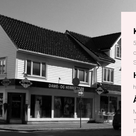
5
c
h
M
T
F