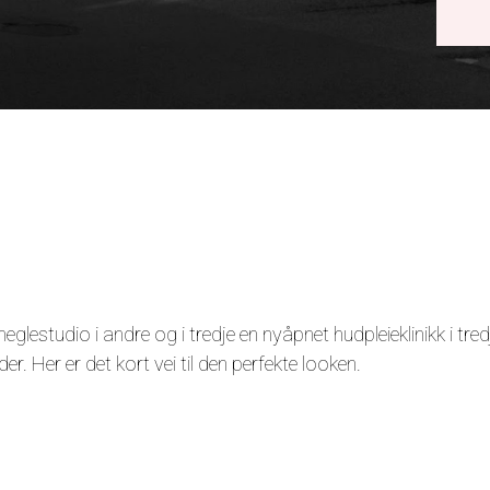
glestudio i andre og i tredje en nyåpnet hudpleieklinikk i tred
 Her er det kort vei til den perfekte looken.