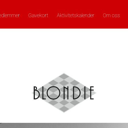
edlemmer
Gavekort
Aktivitetskalender
Om oss