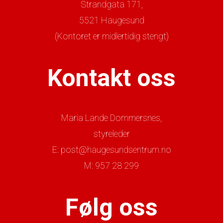
Strandgata 171,
5521 Haugesund
(Kontoret er midlertidig stengt)
Kontakt oss
Maria Lande Dommersnes,
styreleder
E: post@haugesundsentrum.no
M: 957 28 299
Følg oss