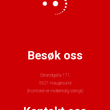
Besøk oss
Strandgata 171,
5521 Haugesund
(Kontoret er midlertidig stengt)