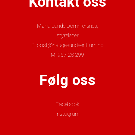
Kontakt oss
Maria Lande Dommersnes,
styreleder
E: post@haugesundsentrum.no
M: 957 28 299
Følg oss
Facebook
Instagram