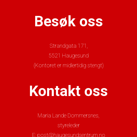
Besøk oss
Strandgata 171,
5521 Haugesund
(Kontoret er midlertidig stengt)
Kontakt oss
Maria Lande Dommersnes,
styreleder
E: post@haugesundsentrum.no