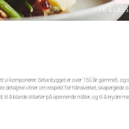
 rett vi komponerer. Selve bygget er over 150 år gammelt, og s
ate detaljene vitner om respekt for håndverket, skaperglede og
vd, til å blande stilarter på spennende måter, og til å krydre me