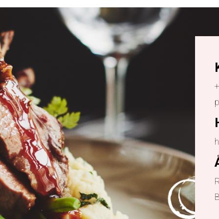
+
h
R
B