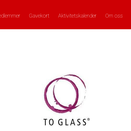
edlemmer
Gavekort
Aktivitetskalender
Om oss