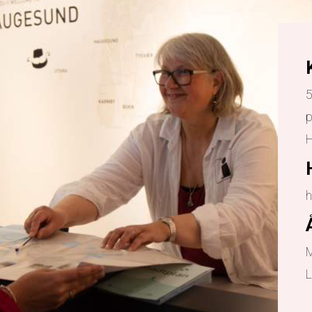
5
p
h
M
L