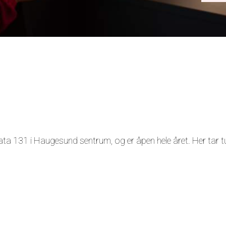
ta 131 i Haugesund sentrum, og er åpen hele året. Her tar tu