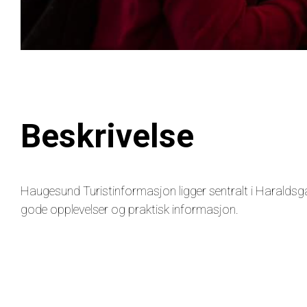
Beskrivelse
Haugesund Turistinformasjon ligger sentralt i Haraldsga
gode opplevelser og praktisk informasjon.