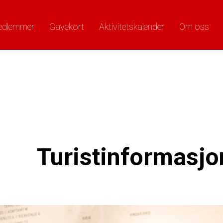
edlemmer
Gavekort
Aktivitetskalender
Om oss
Turistinformasj