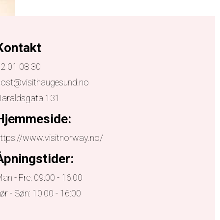
Kontakt
2 01 08 30
ost@visithaugesund.no
Haraldsgata 131
Hjemmeside:
ttps://www.visitnorway.no/
Åpningstider:
an - Fre: 09:00 - 16:00
ør - Søn: 10:00 - 16:00