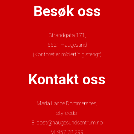
Besøk oss
Strandgata 171,
5521 Haugesund
(Kontoret er midlertidig stengt)
Kontakt oss
Maria Lande Dommersnes,
styreleder
E: post@haugesundsentrum.no
M: 957 28 299